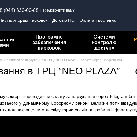
8 (044) 330-00-88
Передзвонити вам?
Інсталяторам парковок
Договір ПО
Оплата і доставка
олітика конфіденційності
Програмне
Системи
вальні
Р
забезпечення
контролю
теми
парковок
доступу
ення сплати за паркування в ТРЦ ”NEO PLAZA” — оплата через Telegram-бот
вання в ТРЦ ”NEO PLAZA” — о
му секторі, впровадивши
сплату за паркування через Telegram-бот
ашованого у динамічному Соборному районі. Великий потік відвідува
ти над покращенням досвіду користувачів та зробила інфраструкту