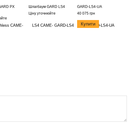
GARD PX
Шлагбаум GARD LS4
GARD-LS4-UA
Ціну уточнюйте
40 075 грн
юйте
Купити