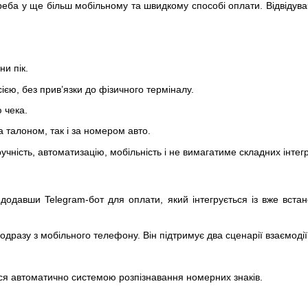
еба у ще більш мобільному та швидкому способі оплати. Відвідувачі
и пік.
єю, без прив’язки до фізичного терміналу.
 чека.
 талоном, так і за номером авто.
чність, автоматизацію, мобільність і не вимагатиме складних інтегр
 додавши Telegram-бот для оплати, який інтегрується із вже вс
 одразу з мобільного телефону. Він підтримує два сценарії взаємодії
я автоматично системою розпізнавання номерних знаків.