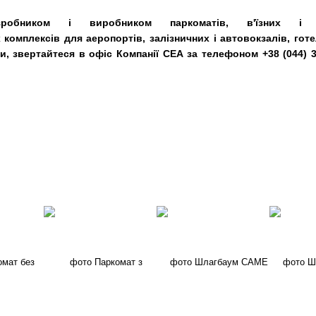
обником і виробником паркоматів, в'їзних і в
комплексів для аеропортів, залізничних і автовокзалів, гот
и, звертайтеся в офіс​ Компанії СЕА за телефоном +38 (044) 33