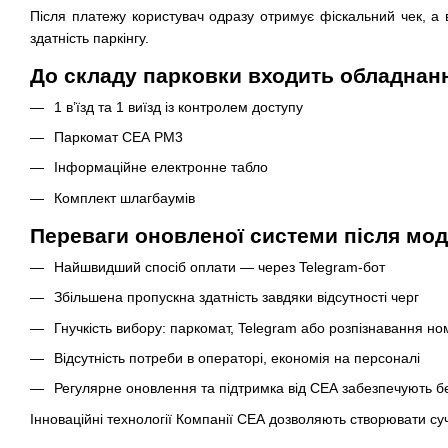
Після платежу користувач одразу отримує фіскальний чек, а 
здатність паркінгу.
До складу парковки входить обладнан
1 в’їзд та 1 виїзд із контролем доступу
Паркомат СЕА РМ3
Інформаційне електронне табло
Комплект шлагбаумів
Переваги оновленої системи після моде
Найшвидший спосіб оплати — через Telegram-бот
Збільшена пропускна здатність завдяки відсутності черг
Гнучкість вибору: паркомат, Telegram або розпізнавання но
Відсутність потреби в операторі, економія на персоналі
Регулярне оновлення та підтримка від СЕА забезпечують б
Інноваційні технології Компанії СЕА дозволяють створювати су