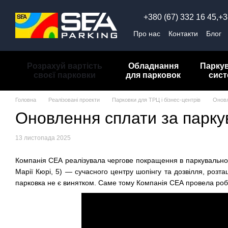
Перейти до основного контенту
+380 (67) 332 16 45,
+3
Про нас
Контакти
Блог
Обмін та повернення
П
Розрахуй вартість
Обладнання
Парку
своєї парковки
для парковок
сис
Головна
Реалізовані проекти
Парковки для ТРЦ і бізнес-центрів
Оновл
Оновлення сплати за парку
13 листопада 2025
Компанія СЕА реалізувала чергове покращення в паркувально
Марії Кюрі, 5) — сучасного центру шопінгу та дозвілля, розт
парковка не є винятком. Саме тому Компанія СЕА провела робо