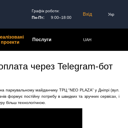
Графік роботи:
Вхід
Укр
Пн-Пт:
9:00–18:00
еалізовані
Послуги
UAH
проекти
плата через Telegram-бот
на паркувальному майданчику ТРЦ “NEO PLAZA” у Дніпрі (вул.
чів формує постійну потребу в швидких та зручних сервісах, і
ру більш технологічною.