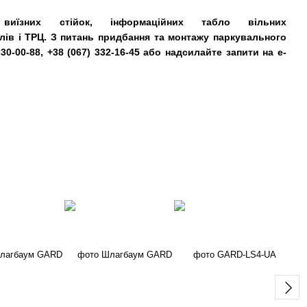
иїзних стійок, інформаційних табло вільних
елів і ТРЦ. З питань придбання та монтажу паркувального
0-00-88, +38 (067) 332-16-45 або надсилайте запити на e-