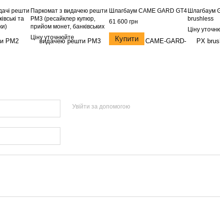
дачі решти
Паркомат з видачею решти
Шлагбаум CAME GARD GT4
Шлагбаум 
івські та
РМ3 (ресайклер купюр,
brushless
61 600 грн
ки)
прийом монет, банківських
Ціну уточн
карт)
Ціну уточнюйте
Купити
Увійти за допомогою