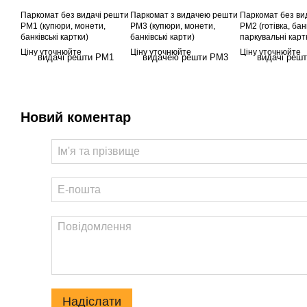
Паркомат без видачі решти
Паркомат з видачею решти
Паркомат без ви
РМ1 (купюри, монети,
РМ3 (купюри, монети,
РМ2 (готівка, банк
банківські картки)
банківські карти)
паркувальні карт
Ціну уточнюйте
Ціну уточнюйте
Ціну уточнюйте
Новий коментар
Надіслати