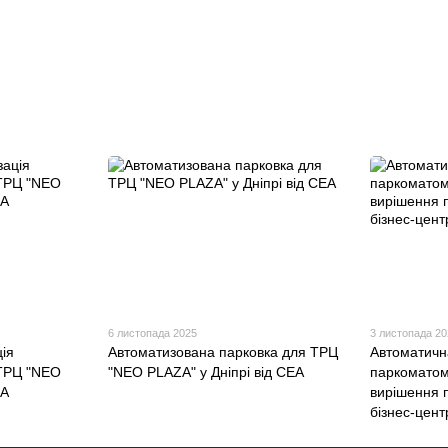
6 листопада 2025
3 листопада 2
ія
Автоматизована парковка для ТРЦ
Автоматична
 ТРЦ "NEO
"NEO PLAZA" у Дніпрі від СЕА
паркоматом
ЕА
вирішення 
бізнес-цент