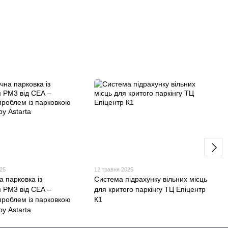
025
12 травня 2025
 парковка із
Система підрахунку вільних місць
 PM3 від СЕА –
для критого паркінгу ТЦ Епіцентр
проблем із парковкою
К1
ру Astarta