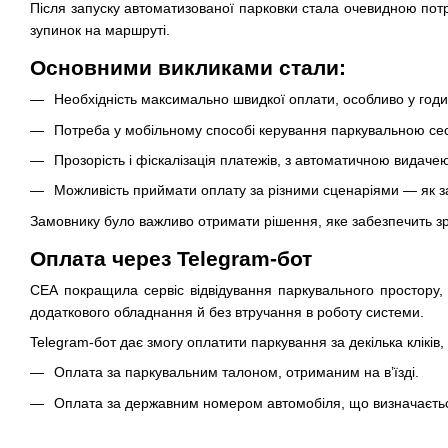
Після запуску автоматизованої парковки стала очевидною потр
зупинок на маршруті.
Основними викликами стали:
Необхідність максимально швидкої оплати, особливо у годин
Потреба у мобільному способі керування паркувальною сесі
Прозорість і фіскалізація платежів, з автоматичною видачею
Можливість приймати оплату за різними сценаріями — як за
Замовнику було важливо отримати рішення, яке забезпечить зру
Оплата через Telegram-бот
СЕА покращила сервіс відвідування паркувального простору,
додаткового обладнання й без втручання в роботу системи.
Telegram-бот дає змогу оплатити паркування за декілька кліків,
Оплата за паркувальним талоном, отриманим на в’їзді.
Оплата за державним номером автомобіля, що визначаєтьс