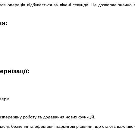
вся операція відбувається за лічені секунди. Це дозволяє значно 
ня:
рнізації:
мерів
езперервну роботу та додавання нових функцій.
часні, безпечні та ефективні паркінгові рішення, що стають важливо