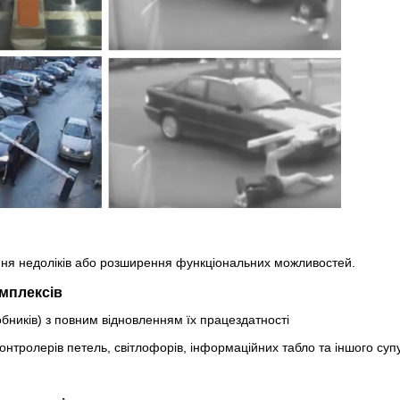
ння недоліків або розширення функціональних можливостей.
омплексів
иробників) з повним відновленням їх працездатності
контролерів петель, світлофорів, інформаційних табло та іншого су