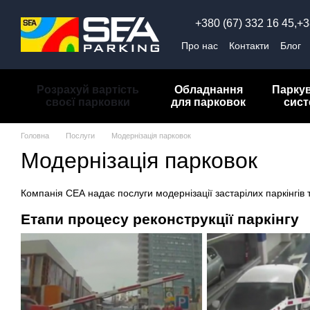
Перейти до основного контенту
+380 (67) 332 16 45,
+3
Про нас
Контакти
Блог
Обмін та повернення
П
Розрахуй вартість
Обладнання
Парку
своєї парковки
для парковок
сис
Головна
Послуги
Модернізація парковок
Модернізація парковок
Компанія СЕА надає послуги модернізації застарілих паркінгів 
Етапи процесу реконструкції паркінгу