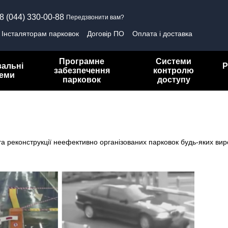
8 (044) 330-00-88
Передзвонити вам?
Інсталяторам парковок
Договір ПО
Оплата і доставка
олітика конфіденційності
Програмне
Системи
вальні
Р
забезпечення
контролю
теми
парковок
доступу
та реконструкції неефективно організованих парковок будь-яких вир