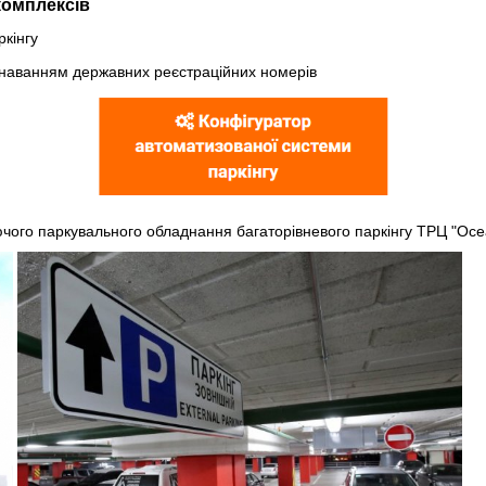
комплексів
ркінгу
пізнаванням державних реєстраційних номерів
ючого паркувального обладнання багаторівневого паркінгу ТРЦ "Oce