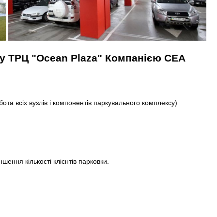
гу ТРЦ "Ocean Plaza" Компанією СЕА
та всіх вузлів і компонентів паркувального комплексу)
ення кількості клієнтів парковки.