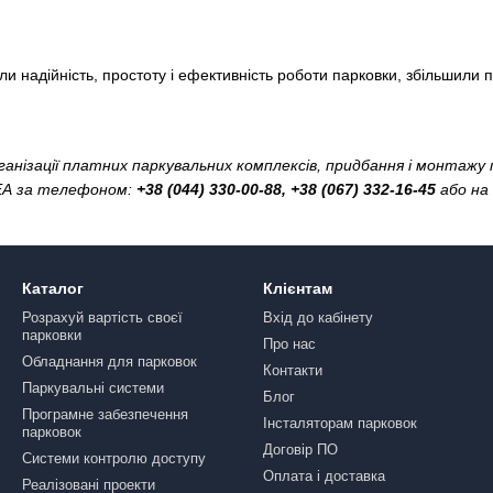
и надійність, простоту і ефективність роботи парковки, збільшили п
анізації платних паркувальних комплексів, придбання і монтажу
 СЕА за телефоном:
+38 (044) 330-00-88, +38 (067) 332-16-45
або на
Каталог
Клієнтам
Розрахуй вартість своєї
Вхід до кабінету
парковки
Про нас
Обладнання для парковок
Контакти
Паркувальні системи
Блог
Програмне забезпечення
Інсталяторам парковок
парковок
Договір ПО
Системи контролю доступу
Оплата і доставка
Реалізовані проекти