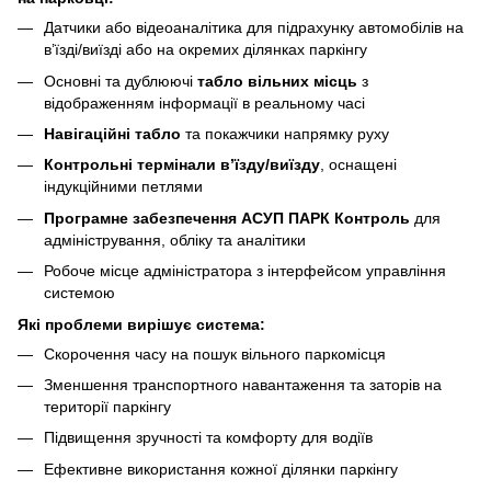
Датчики або відеоаналітика для підрахунку автомобілів на
в’їзді/виїзді або на окремих ділянках паркінгу
Основні та дублюючі
табло вільних місць
з
відображенням інформації в реальному часі
Навігаційні табло
та покажчики напрямку руху
Контрольні термінали в’їзду/виїзду
, оснащені
індукційними петлями
Програмне забезпечення АСУП ПАРК Контроль
для
адміністрування, обліку та аналітики
Робоче місце адміністратора з інтерфейсом управління
системою
Які проблеми вирішує система:
Скорочення часу на пошук вільного паркомісця
Зменшення транспортного навантаження та заторів на
території паркінгу
Підвищення зручності та комфорту для водіїв
Ефективне використання кожної ділянки паркінгу