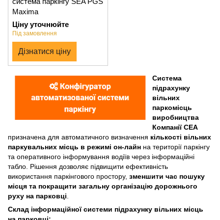
система паркінгу SEA PGS
Maxima
Ціну уточнюйте
Під замовлення
Дізнатися ціну
Система
підрахунку
вільних
паркомісць
виробництва
Компанії СЕА
призначена для автоматичного визначення
кількості вільних
паркувальних місць в режимі он-лайн
на території паркінгу
та оперативного інформування водіїв через інформаційні
табло. Рішення дозволяє підвищити ефективність
використання паркінгового простору,
зменшити час пошуку
місця та покращити загальну організацію дорожнього
руху на парковці
.
Склад інформаційної системи підрахунку вільних місць
на парковці: