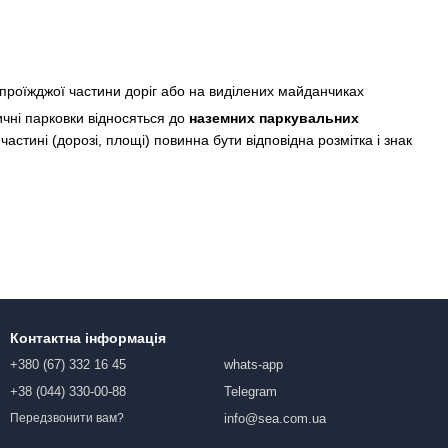
проїжджої частини доріг або на виділених майданчиках
ичні парковки відносяться до
наземних паркувальних
стині (дорозі, площі) повинна бути відповідна розмітка і знак
Контактна інформація
+380 (67) 332 16 45
whats-app
+38 (044) 330-00-88
Telegram
info@sea.com.ua
Передзвонити вам?