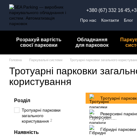
Перейти до основного контенту
+380 (67) 332 16 45,
+3
Про нас
Контакти
Блог
Обмін та повернення
П
Розрахуй вартість
Обладнання
Парку
своєї парковки
для парковок
сис
Головна
Паркувальні системи
Тротуарні парковки загального користуван
Тротуарні парковки загальн
користування
Тротуарні парковк
Розділ
Тротуарні парковки
Реверсивні паркін
загального
2
користування
Гібридні парковки
Наявність