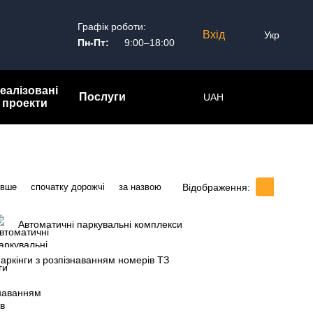
Графік роботи:
Вхід
Укр
Пн-Пт:
9:00–18:00
еалізовані
Послуги
UAH
проекти
Відображення:
евше
спочатку дорожчі
за назвою
Автоматичні паркувальні комплекси
аркінги з розпізнаванням номерів ТЗ