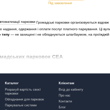
Під замовлення
Громадські парковки організовуються вздовж 
ю надання, одержання і оплати послуг платного паркування. Ці вул
о типу
— не захищені і не обладнуються шлагбаумом, на проїжджій ча
омадських парковок СЕА
Каталог
Клієнтам
Розрахуй вартість своєї
Вхід до кабінету
парковки
Про нас
Обладнання для парковок
Контакти
Паркувальні системи
Блог