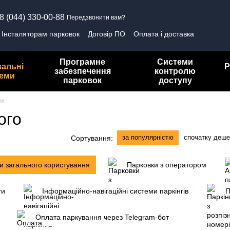
8 (044) 330-00-88
Передзвонити вам?
Інсталяторам парковок
Договір ПО
Оплата і доставка
олітика конфіденційності
Програмне
Системи
вальні
Р
забезпечення
контролю
теми
парковок
доступу
ня
ого
за популярністю
спочатку деш
Сортування:
и загального користування
Парковки з оператором
ги
Інформаційно-навігаційні системи паркінгів
П
Оплата паркування через Telegram-бот