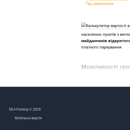
Під замовлення
населених пунктів з мето
майданчиків відкритог
платного паркування.
Можливості гр
SEA Parking © 2026
Мобільна версія