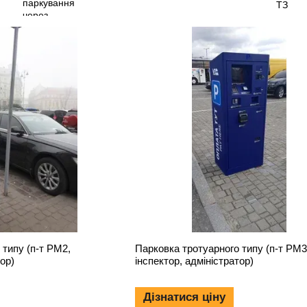
 типу (п-т PM2,
Парковка тротуарного типу (п-т PM3
тор)
інспектор, адміністратор)
Дізнатися ціну