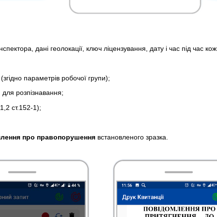
нспектора, дані геолокації, ключ ліцензування, дату і час під час к
(згідно параметрів робочої групи);
 для розпізнавання;
,2 ст.152-1);
лення про правопорушення
встановленого зразка.