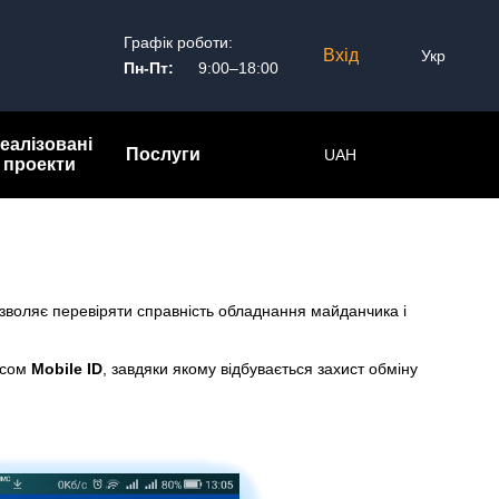
Графік роботи:
Вхід
Укр
Пн-Пт:
9:00–18:00
еалізовані
Послуги
UAH
проекти
дозволяє перевіряти справність обладнання майданчика і
ісом
Mobile ID
, завдяки якому відбувається захист обміну