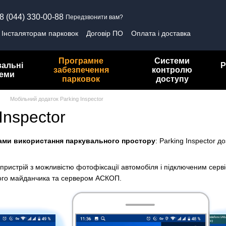
8 (044) 330-00-88
Передзвонити вам?
Інсталяторам парковок
Договір ПО
Оплата і доставка
олітика конфіденційності
Програмне
Системи
вальні
Р
забезпечення
контролю
теми
парковок
доступу
Мобільний додаток Parking Inspector
Inspector
ами використання паркувального простору
: Parking Inspector 
пристрій з можливістю фотофіксації автомобіля і підключеним серв
ого майданчика та сервером АСКОП.