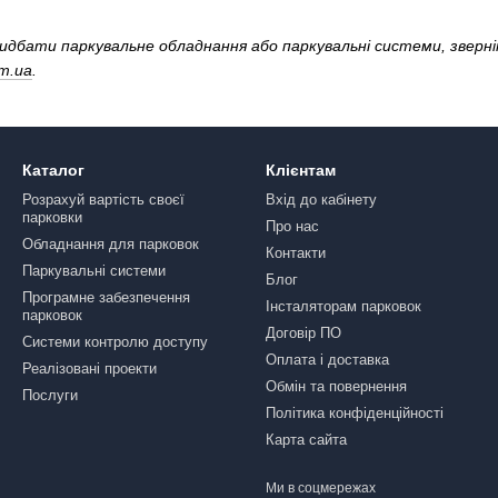
идбати паркувальне обладнання або паркувальні системи, зверн
m.ua
.
Каталог
Клієнтам
Розрахуй вартість своєї
Вхід до кабінету
парковки
Про нас
Обладнання для парковок
Контакти
Паркувальні системи
Блог
Програмне забезпечення
Інсталяторам парковок
парковок
Договір ПО
Системи контролю доступу
Оплата і доставка
Реалізовані проекти
Обмін та повернення
Послуги
Політика конфіденційності
Карта сайта
Ми в соцмережах