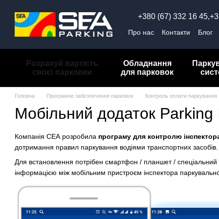
Перейти до основного контенту
+380 (67) 332 16 45,
+3
Про нас
Контакти
Блог
Обмін та повернення
П
Розрахуй вартість
Обладнання
Парку
своєї парковки
для парковок
сис
Головна
Програмне забезпечення парковок
Контроль оплати паркування
Мобільний додаток Parking 
Компанія СЕА розробила
програму для контролю інспектор
дотримання правил паркування водіями транспортних засобів.
Для встановлення потрібен смартфон / планшет / спеціальний 
інформацією між мобільним пристроєм інспектора паркувальн