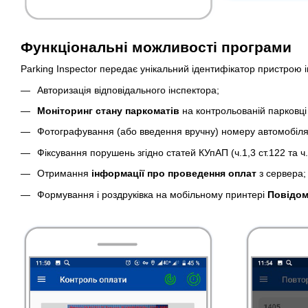
Функціональні можливості програми
Parking Inspector передає унікальний ідентифікатор пристрою і
Авторизація відповідального інспектора;
Моніторинг стану паркоматів
на контрольованій парковці 
Фотографування (або введення вручну) номеру автомобіля
Фіксування порушень згідно статей КУпАП (ч.1,3 ст.122 та ч.1
Отримання
інформації про проведення оплат
з сервера;
Формування і роздруківка на мобільному принтері
Повідом