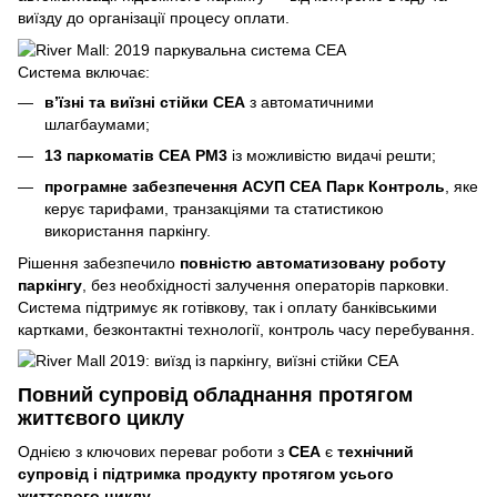
виїзду до організації процесу оплати.
Система включає:
в’їзні та виїзні стійки СЕА
з автоматичними
шлагбаумами;
13 паркоматів СЕА PM3
із можливістю видачі решти;
програмне забезпечення АСУП СЕА Парк Контроль
, яке
керує тарифами, транзакціями та статистикою
використання паркінгу.
Рішення забезпечило
повністю автоматизовану роботу
паркінгу
, без необхідності залучення операторів парковки.
Система підтримує як готівкову, так і оплату банківськими
картками, безконтактні технології, контроль часу перебування.
Повний супровід обладнання протягом
життєвого циклу
Однією з ключових переваг роботи з
СЕА
є
технічний
супровід і підтримка продукту протягом усього
життєвого циклу
.