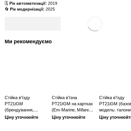
🗓️
Рік автоматизації:
2019
🔄
Рік модернізації:
2025
Ми рекомендуємо
Стійка в’їзду
Стійка в’їзна
Стійка в’їзду
PT21iGM
PT21IGM на картках
PT21iGM (базо
(брендування,
(Em-Marine, Mifare,
модель: талони
талони, карти Mifare,
фотофіксація,
картки Mifare)
Ціну уточнюйте
Ціну уточнюйте
Ціну уточнюйт
переговорний
переговорний п-й)
пристрій)