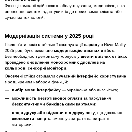
Фахівці компанії здійснюють обслуговування, модернізацію та
оновлення систем, адаптуючи їх до нових вимог клієнта або
сучасних технологій.
Модернізація системи у 2025 році
Після п’яти років стабільної експлуатації паркінгу в River Mall у
2025 році було виконано
модернізацію виїзних стійок
.
Без необхідності демонтажу корпусів у
шести виїзних стійках
проведено
оновлення монохромних дисплеїв на
кольорові сенсорні монітори
.
Оновлені стійки отримали
сучасний інтерфейс користувача
з розширеним набором функцій:
вибір мови інтерфейсу
— українська або англійська;
можливість безготівкової оплати
за паркування
безконтактними банківськими картками;
опція друку або відмови від друку чеку
, що дозволяє
економити папір
та зменшує витрати на витратні
матеріали.