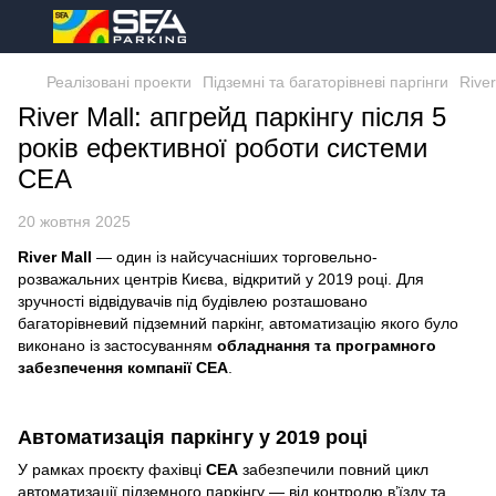
Реалізовані проекти
Підземні та багаторівневі паргінги
Rive
River Mall: апгрейд паркінгу після 5
років ефективної роботи системи
СЕА
20 жовтня 2025
River Mall
— один із найсучасніших торговельно-
розважальних центрів Києва, відкритий у 2019 році. Для
зручності відвідувачів під будівлею розташовано
багаторівневий підземний паркінг, автоматизацію якого було
виконано із застосуванням
обладнання та програмного
забезпечення компанії СЕА
.
Автоматизація паркінгу у 2019 році
У рамках проєкту фахівці
СЕА
забезпечили повний цикл
автоматизації підземного паркінгу — від контролю в’їзду та