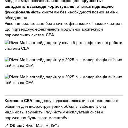
Завдяки модернізації значно покращено
зручність і
швидкість взаємодії користувачів
, а також
підвищено
функціональність системи
без необхідності повної заміни
обладнання.
Рішення реалізоване без значних фінансових і часових витрат,
що підтверджує ефективність модульної архітектури
паркувальних систем
СЕА
.
Компанія СЕА
продовжує вдосконалювати свої технологічні
рішення для інфраструктурних об’єктів, забезпечуючи
надійність, зручність і гнучкість у експлуатації систем
паркування будь-якого масштабу.
📍
Об’єкт:
River Mall, м. Київ