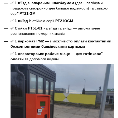
✅
1 в’їзд зі спареним шлагбаумом
(два шлагбауми
працюють синхронно для більшої надійності) та стійкою
серії
РТ21IGM
✅
1 виїзд
із стійкою серії
РT21OGM
✅
Стійки PT51-01
на в’їзді та виїзді — автоматичне
розпізнавання номерних знаків
✅
1 паркомат РМ2
— з можливістю
оплати контактними і
безконтактними банківськими картками
✅
1 операторське робоче місце
— для
готівкової
оплати
та допомоги водіям