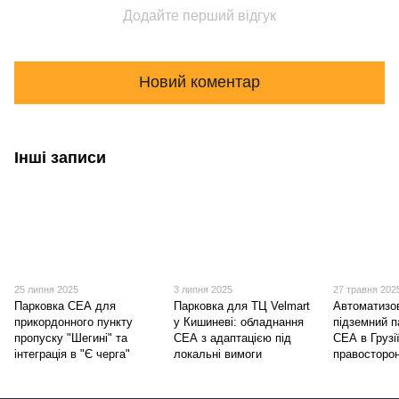
Додайте перший відгук
Новий коментар
Інші записи
25 липня 2025
3 липня 2025
27 травня 202
Парковка СЕА для
Парковка для ТЦ Velmart
Автоматизо
прикордонного пункту
у Кишиневі: обладнання
підземний п
пропуску "Шегині" та
СЕА з адаптацією під
СЕА в Грузії
інтеграція в "Є черга"
локальні вимоги
правосторо