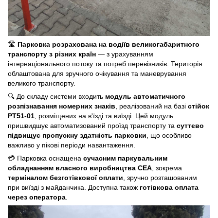
🛣️
Парковка розрахована на водіїв великогабаритного
транспорту з різних країн
— з урахуванням
інтернаціонального потоку та потреб перевізників. Територія
облаштована для зручного очікування та маневрування
великого транспорту.
🔍 До складу системи входить
модуль автоматичного
розпізнавання номерних знаків
, реалізований на базі
стійок
PT51-01
, розміщених на в'їзді та виїзді. Цей модуль
пришвидшує автоматизований проїзд транспорту та
суттєво
підвищує пропускну здатність парковки
, що особливо
важливо у пікові періоди навантаження.
💳 Парковка оснащена
сучасним паркувальним
обладнанням власного виробництва СЕА
, зокрема
терміналом безготівкової оплати
, зручно розташованим
при виїзді з майданчика. Доступна також
готівкова оплата
через оператора
.