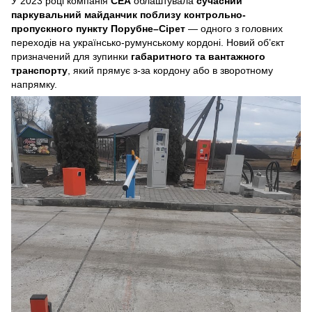
У 2023 році компанія
СЕА
облаштувала
сучасний
паркувальний майданчик поблизу контрольно-
пропускного пункту Порубне–Сірет
— одного з головних
переходів на українсько-румунському кордоні. Новий об’єкт
призначений для зупинки
габаритного та вантажного
транспорту
, який прямує з-за кордону або в зворотному
напрямку.