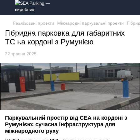
Реалізовані проекти
Міжнародні паркувальні проекти
Гібри
Гібридна парковка для габаритних
ТС на кордоні з Румунією
22 травня 2025
Паркувальний простір від СЕА на кордоні з
Румунією: сучасна інфраструктура для
міжнародного руху