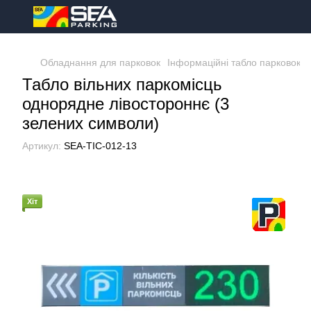
Обладнання для парковок
Інформаційні табло парковок
Табло вільних паркомісць
однорядне лівостороннє (3
зелених символи)
Артикул:
SEA-ТІС-012-13
Хіт