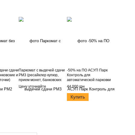
дачи сдачи
Паркомат с выдечей сдачи
-50% на ПО АСУП Парк
нковские и
РМ3 (ресайклер купюр,
Контроль для
точки)
прием монет, банковских
автоматической парковки
карт)
Цену уточняйте
44 000 грн
Купить