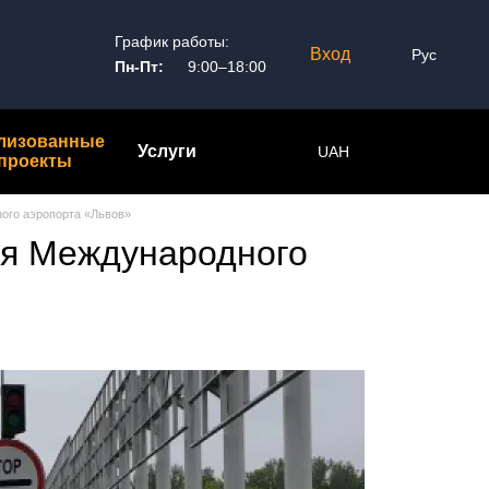
График работы:
Вход
Рус
Пн-Пт:
9:00–18:00
лизованные
Услуги
UAH
проекты
ого аэропорта «Львов»
ля Международного