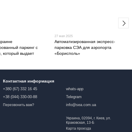
27 мая 2025
краине
Автоматизированная экспресс-
рованный паркинг с
парковка СЭА для аэропорта
, который выдает
«Борисполь»
Контактная информация
+380 (67) 332 16 45
whats-app
+38 (044) 330-00-88
Telegram
info@sea.com.ua
Перезвонить вам?
Украина, 02094, г. Киев, ул.
Краковская, 13-Б
Карта проезда