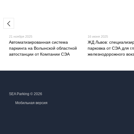
21 ноября 2025
16 июня 2025
Автоматизированная система
ЖД Львов: специализи
паркинга на Волынской областной
парковка от СЭА для г
автостанции от Компании СЭА
железнодорожного вок
SEA Parking © 2026
Мобильная версия