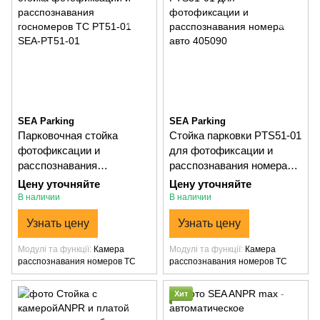
SEA Parking
SEA Parking
Парковочная стойка
Стойка парковки PTS51-01
фотофиксации и
для фотофиксации и
расспознавания
расспознавания номера
госномеров ТС PT51-01
авто
Цену уточняйте
Цену уточняйте
В наличии
В наличии
Узнать цену
Узнать цену
Модулі та функції
Камера
Модулі та функції
Камера
расспознавания номеров ТС
расспознавания номеров ТС
Хит