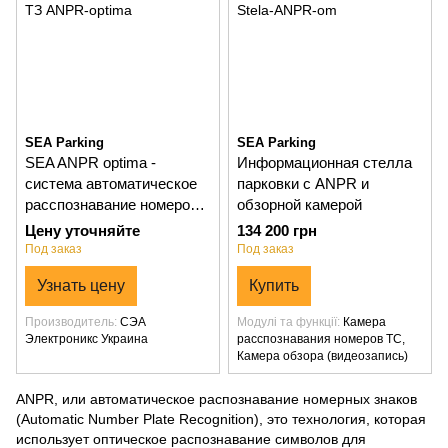
SEA Parking
SEA Parking
SEA ANPR optima -
Информационная стелла
система автоматическое
парковки с ANPR и
расспознавание номеров
обзорной камерой
ТЗ
Цену уточняйте
134 200 грн
Под заказ
Под заказ
Узнать цену
Купить
Производитель
СЭА
Модулі та функції
Камера
Электроникс Украина
расспознавания номеров ТС,
Камера обзора (видеозапись)
ANPR, или автоматическое распознавание номерных знаков
(Automatic Number Plate Recognition), это технология, которая
использует оптическое распознавание символов для