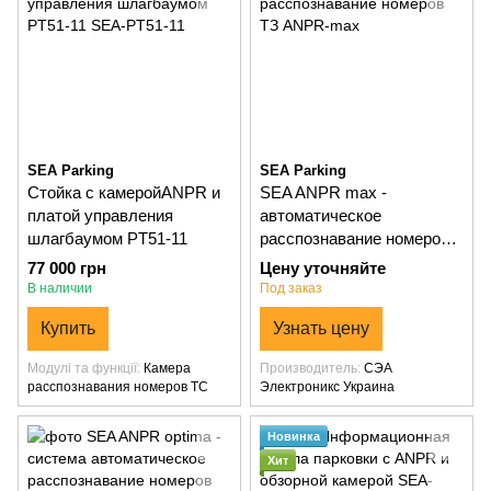
SEA Parking
SEA Parking
Стойка с камеройANPR и
SEA ANPR max -
платой управления
автоматическое
шлагбаумом PT51-11
расспознавание номеров
ТЗ
77 000 грн
Цену уточняйте
В наличии
Под заказ
Купить
Узнать цену
Модулі та функції
Камера
Производитель
СЭА
расспознавания номеров ТС
Электроникс Украина
Новинка
Хит