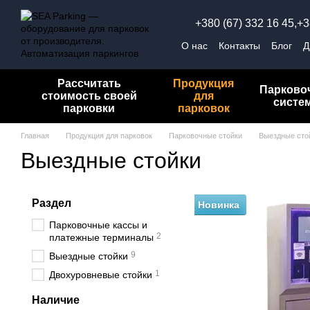
Перейти к основному контенту
+380 (67) 332 16 45,
+3
О нас
Контакты
Блог
Д
Обмен и возврат
Полит
Рассчитать
Продукция
Парково
стоимость своей
для
систе
парковки
парковок
Главная
Продукция для парковок
Парковочные стойки
Выездные сто
Выездные стойки
Раздел
Новинка
Парковочные кассы и
2
платежные терминалы
9
Выездные стойки
1
Двохуровневые стойки
Наличие