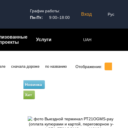
График работы:
Вход
Рус
Пн-Пт:
9:00–18:00
лизованные
Услуги
UAH
проекты
Отображение:
вле
сначала дороже
по названию
Новинка
Хит