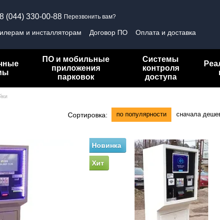
8 (044) 330-00-88
Перезвонить вам?
илерам и инсталляторам
Договор ПО
Оплата и доставка
ика конфиденциальности
ПО и мобильные
Системы
чные
Реа
приложения
контроля
мы
парковок
доступа
йки
по популярности
сначала деше
Сортировка:
Новинка
Хит