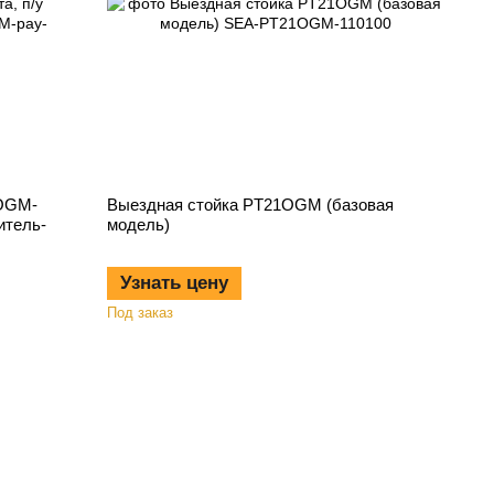
1OGM-
Выездная стойка РT21OGM (базовая
итель-
модель)
Узнать цену
Под заказ