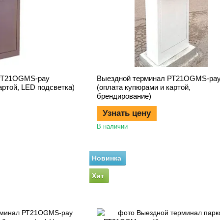
РТ21OGMS-pay
Выездной терминал РТ21OGMS-pa
артой, LED подсветка)
(оплата купюрами и картой,
брендирование)
Узнать цену
В наличии
Новинка
Хит