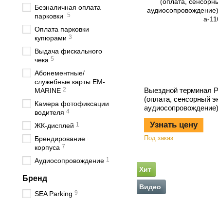
Безналичная оплата
5
парковки
Оплата парковки
3
купюрами
Выдача фискального
5
чека
Абонементные/
служебные карты EM-
2
Выездной терминал 
MARINE
(оплата, сенсорный эк
Камера фотофиксации
аудиосопровождение
4
водителя
Узнать цену
1
ЖК-дисплей
Под заказ
Брендирование
7
корпуса
1
Аудиосопровождение
Хит
Бренд
Видео
9
SEA Parking