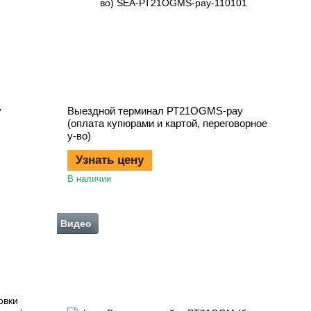
y
Выездной терминал РТ21OGMS-pay
(оплата купюрами и картой, переговорное
у-во)
Узнать цену
В наличии
Видео