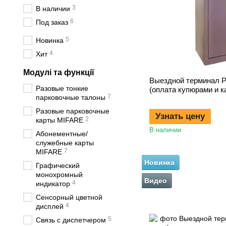
3
В наличии
6
Под заказ
5
Новинка
4
Хит
Модулі та функції
Выездной терминал 
Разовые тонкие
(оплата купюрами и к
7
парковочные талоны
Разовые парковочные
Узнать цену
2
карты MIFARE
В наличии
Абонементные/
служебные карты
7
MIFARE
Новинка
Графический
монохромный
Видео
4
индикатор
Сенсорный цветной
4
дисплей
5
Связь с диспетчером