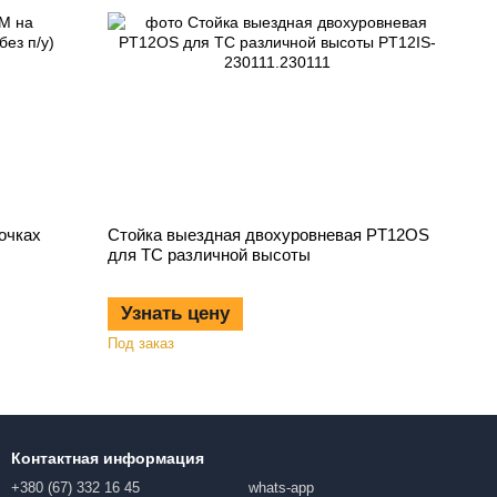
очках
Стойка выездная двохуровневая PT12OS
для ТС различной высоты
Узнать цену
Под заказ
Контактная информация
+380 (67) 332 16 45
whats-app