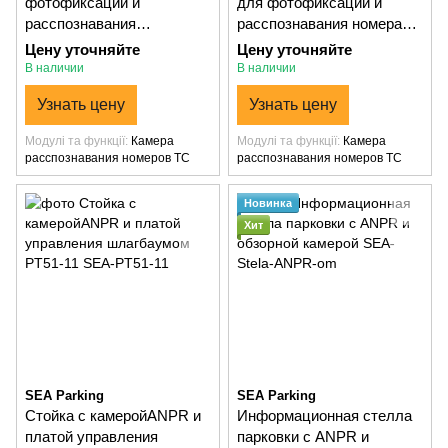
фотофиксации и
для фотофиксации и
расспознавания
расспознавания номера
госномеров ТС PT51-01
авто
Цену уточняйте
Цену уточняйте
В наличии
В наличии
Узнать цену
Узнать цену
Модулі та функції
Камера
Модулі та функції
Камера
расспознавания номеров ТС
расспознавания номеров ТС
Новинка
Хит
SEA Parking
SEA Parking
Стойка с камеройANPR и
Информационная стелла
платой управления
парковки с ANPR и