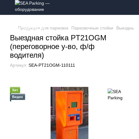
Продукция для парковок
Парковочные стойки
Выездные 
Выездная стойка РT21OGM
(переговорное у-во, ф/ф
водителя)
Артикул:
SEA-PT21OGM-110111
Хит
Видео