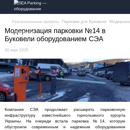
Реализованные проекты
Парковки для Буковеля
Модерниза
Модернизация парковки №14 в
Буковели оборудованием СЭА
26 мая 2025
Компания СЭА продолжает расширять парковочную
инфраструктуру известнейшего горнолыжного курорта
Украины. На очереди встала парковка №14, которую
обустроили современным и надежным оборудованием