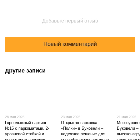
Добавьте первый отзыв
Новый комментарий
Другие записи
28 мая 2025
23 мая 2025
21 мая 2025
Горнолыжный паркинг
Открытая парковка
Многоуровн
№15 с паркоматами, 2-
«Полки» в Буковели –
Буковели –
уровневой стойкой и
надежное решение для
высоконагр
оператором парковки
специфических погодных
туристичес