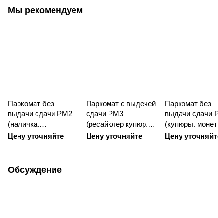
Мы рекомендуем
Паркомат без
Паркомат с выдечей
Паркомат без
выдачи сдачи РМ2
сдачи РМ3
выдачи сдачи 
(наличка,
(ресайклер купюр,
(купюры, монет
банковские и
прием монет,
банковские
Цену уточняйте
Цену уточняйте
Цену уточняйт
парковочные
банковских карт)
карточки)
карточки)
Обсуждение