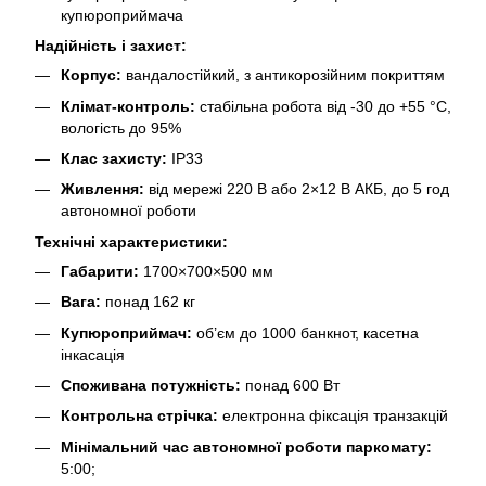
купюроприймача
Надійність і захист:
Корпус:
вандалостійкий, з антикорозійним покриттям
Клімат-контроль:
стабільна робота від -30 до +55 °C,
вологість до 95%
Клас захисту:
IP33
Живлення:
від мережі 220 В або 2×12 В АКБ, до 5 год
автономної роботи
Технічні характеристики:
Габарити:
1700×700×500 мм
Вага:
понад 162 кг
Купюроприймач:
об’єм до 1000 банкнот, касетна
інкасація
Споживана потужність:
понад 600 Вт
Контрольна стрічка:
електронна фіксація транзакцій
Мінімальний час автономної роботи паркомату:
5:00;