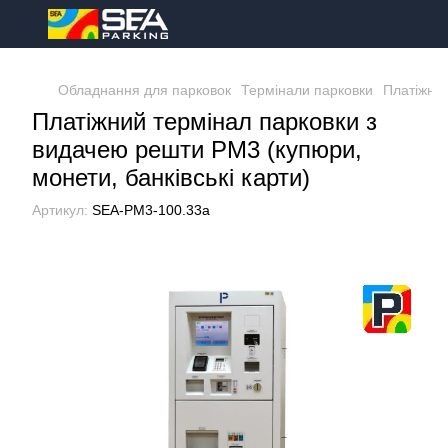
Обладнання для парковок
Термінали парковки
Платіжні 
Платіжний термінал парковки з
видачею решти РМ3 (купюри,
монети, банківські карти)
Артикул:
SEA-PM3-100.33a