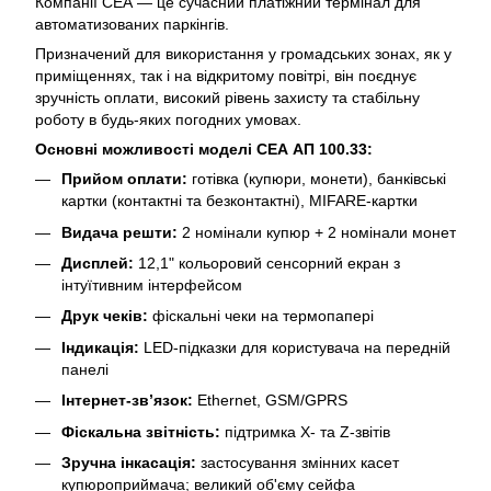
Компанії СЕА — це сучасний платіжний термінал для
автоматизованих паркінгів.
Призначений для використання у громадських зонах, як у
приміщеннях, так і на відкритому повітрі, він поєднує
зручність оплати, високий рівень захисту та стабільну
роботу в будь-яких погодних умовах.
Основні можливості моделі СЕА АП 100.33:
Прийом оплати:
готівка (купюри, монети), банківські
картки (контактні та безконтактні), MIFARE-картки
Видача решти:
2 номінали купюр + 2 номінали монет
Дисплей:
12,1" кольоровий сенсорний екран з
інтуїтивним інтерфейсом
Друк чеків:
фіскальні чеки на термопапері
Індикація:
LED-підказки для користувача на передній
панелі
Інтернет-зв’язок:
Ethernet, GSM/GPRS
Фіскальна звітність:
підтримка X- та Z-звітів
Зручна інкасація:
застосування змінних касет
купюроприймача; великий об'єму сейфа