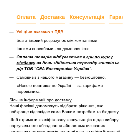
Оплата
Доставка
Консультація
Гарантія
Усі ціни вказано з ПДВ
Безготівковий розрахунок між компаніями
Іншими способами - за домовленістю
Оплата товарів відбувається
в грн по курсу
міжбанку
на день здійснення переводу коштів на
р/р ТОВ "СЕА Електронікс Україна".
Самовивіз з нашого магазину — безкоштовно.
«Новою поштою» по Україні — за тарифами
перевізника.
Більше інформації про доставку
Наші фахівці допоможуть підібрати рішення, яке
найкраще відповідає сама Вашим потребам та бюджету.
Щоб отримати кваліфіковану консультацію щодо вибору
паркувального обладнання або автоматизованих
паркувальних комплексів, звертайтеся до офісу Компанії