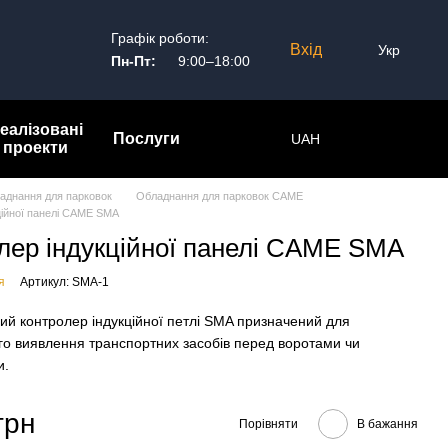
Графік роботи:
Вхід
Укр
Пн-Пт:
9:00–18:00
еалізовані
Послуги
UAH
проекти
аднання для парковок
Обладнання для парковок CAME
ційної панелі CAME SMA
лер індукційної панелі CAME SMA
я
Артикул: SMA-1
ий контролер індукційної петлі SMA призначений для
го виявлення транспортних засобів перед воротами чи
и.
грн
Порівняти
В бажання