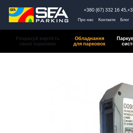
Перейти до основного контенту
+380 (67) 332 16 45,
+3
Про нас
Контакти
Блог
Обмін та повернення
П
Розрахуй вартість
Обладнання
Парку
своєї парковки
для парковок
сис