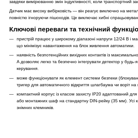
завдяки вимірюванню змін індуктивності, коли транспортний засі
Датчик має високу вибірковість — він реагує виключно на метал
повністю ігноруючи пішоходів. Це виключає хибні спрацьовуван
Ключові переваги та технічний функці
пристрій працює у широкому діапазоні напруги 12/24 В і м
що мінімізує навантаження на блок живлення автоматики.
наявність безпотенційних вихідних контактів із максималь
А дозволяє легко та безпечно інтегрувати детектор у будь-
керування.
може функціонувати як елемент системи безпеки (блокування
тригер для автоматичного відкриття шлагбаума чи воріт на 
компактний корпус із класом захисту IP20 адаптований для
або монтажних шаф на стандартну DIN-рейку (35 мм). Усі ко
знімних клемників.