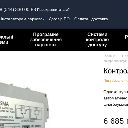
8 (044) 330-00-88
Передзвонити вам?
Інсталяторам парковок
Договір ПО
Оплата і доставка
олітика конфіденційності
Програмне
Системи
вальні
Р
забезпечення
контролю
теми
парковок
доступу
Головна
Обл
Контролер індук
Контро
Під замовленн
Одноконтурн
автоматично
шлагбаумам
6 685 