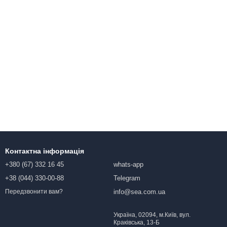
Контактна інформація
+380 (67) 332 16 45
whats-app
+38 (044) 330-00-88
Telegram
info@sea.com.ua
Передзвонити вам?
Україна, 02094, м.Київ, вул.
Краківська, 13-Б