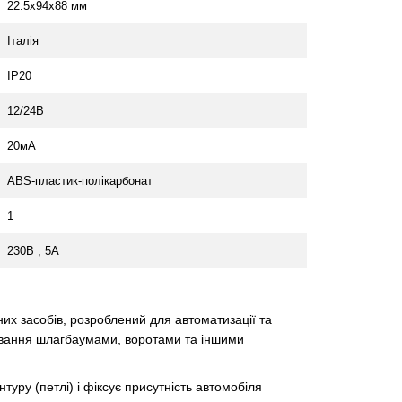
22.5х94х88 мм
Італія
IP20
12/24В
20мА
ABS-пластик-полікарбонат
1
230В , 5А
х засобів, розроблений для автоматизації та
ування шлагбаумами, воротами та іншими
туру (петлі) і фіксує присутність автомобіля