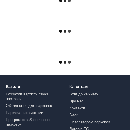
Каталог
Клієнтам
Розрахуй вартість своєї
Вхід до кабінету
парковки
Про нас
Обладнання для парковок
Контакти
Паркувальні системи
Блог
Програмне забезпечення
Інсталяторам парковок
парковок
Договір ПО