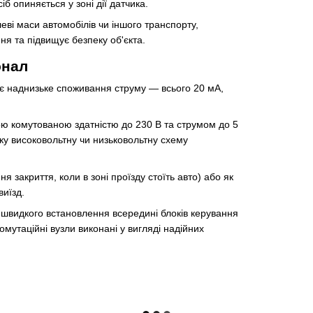
б опиняється у зоні дії датчика.
еві маси автомобілів чи іншого транспорту,
ня та підвищує безпеку об'єкта.
онал
ає наднизьке споживання струму — всього 20 мА,
ною комутованою здатністю до 230 В та струмом до 5
яку високовольтну чи низьковольтну схему
 закриття, коли в зоні проїзду стоїть авто) або як
виїзд.
 швидкого встановлення всередині блоків керування
мутаційні вузли виконані у вигляді надійних