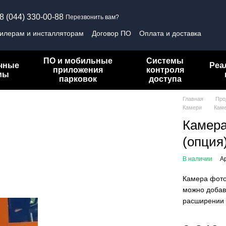
8 (044) 330-00-88
Перезвонить вам?
илерам и инсталляторам
Договор ПО
Оплата и доставка
ика конфиденциальности
ПО и мобильные
Системы
чные
Реа
приложения
контроля
мы
парковок
доступа
Главная
Про
Камери
Каме
Камера
(опция
В наличии
А
Камера фото
можно добав
расширении 