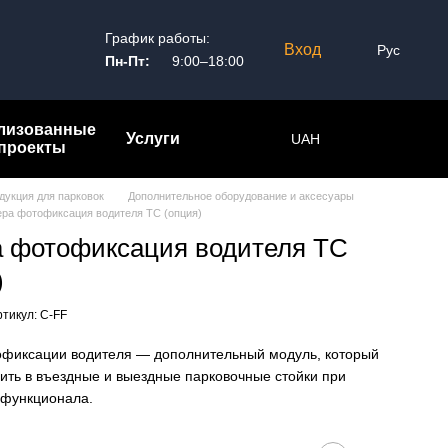
График работы:
Вход
Рус
Пн-Пт:
9:00–18:00
лизованные
Услуги
UAH
проекты
дукция для парковок
Дополнительное оборудование и аксесуары
ра фотофиксация водителя ТС (опция)
 фотофиксация водителя ТС
)
ртикул: C-FF
фиксации водителя — дополнительный модуль, который
ить в въездные и выездные парковочные стойки при
функционала.