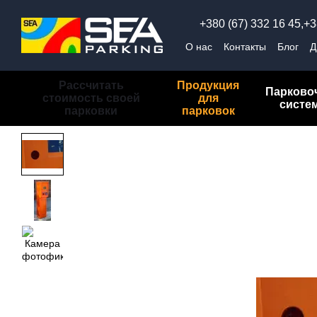
Перейти к основному контенту
+380 (67) 332 16 45,
+3
О нас
Контакты
Блог
Д
Обмен и возврат
Полит
Рассчитать
Продукция
Парково
стоимость своей
для
систе
парковки
парковок